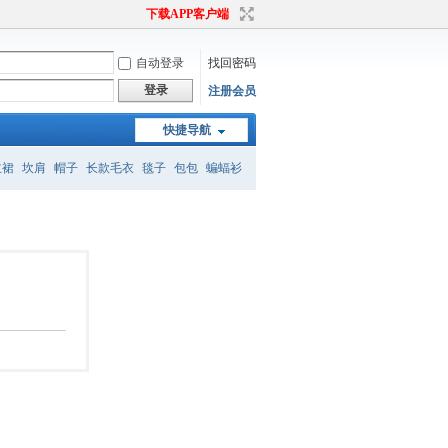
下载APP客户端
自动登录
找回密码
登录
注册会员
快捷导航
主裙
坎肩
帽子
长款毛衣
毯子
包包
蝙蝠衫