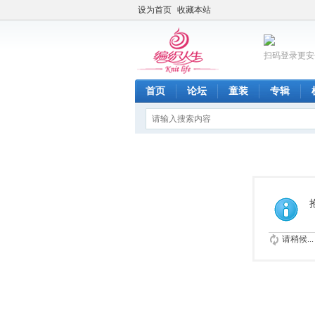
设为首页
收藏本站
扫码登录更安
首页
论坛
童装
专辑
请稍候...