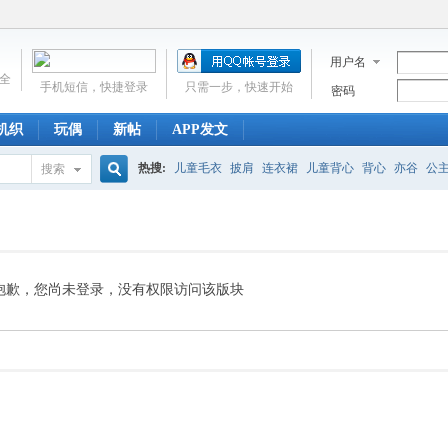
用户名
全
手机短信，快捷登录
只需一步，快速开始
密码
机织
玩偶
新帖
APP发文
热搜:
儿童毛衣
披肩
连衣裙
儿童背心
背心
亦谷
公
搜索
搜
吊带
小披肩
婴儿帽子
开衫
婴儿鞋
涟漪
巧手妈咪
索
抱歉，您尚未登录，没有权限访问该版块