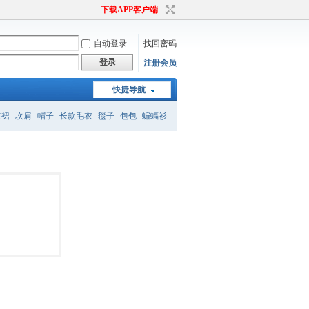
下载APP客户端
自动登录
找回密码
登录
注册会员
快捷导航
主裙
坎肩
帽子
长款毛衣
毯子
包包
蝙蝠衫