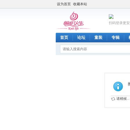
设为首页
收藏本站
扫码登录更安
首页
论坛
童装
专辑
请稍候...