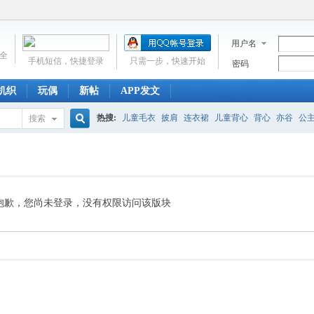
用户名
全
手机短信，快捷登录
只需一步，快速开始
密码
机织
玩偶
新帖
APP发文
热搜:
儿童毛衣
披肩
连衣裙
儿童背心
背心
亦谷
公
搜索
搜
吊带
小披肩
婴儿帽子
开衫
婴儿鞋
涟漪
巧手妈咪
索
抱歉，您尚未登录，没有权限访问该版块