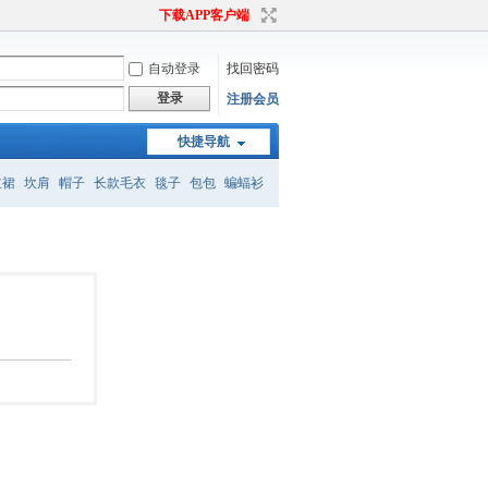
下载APP客户端
自动登录
找回密码
登录
注册会员
快捷导航
主裙
坎肩
帽子
长款毛衣
毯子
包包
蝙蝠衫