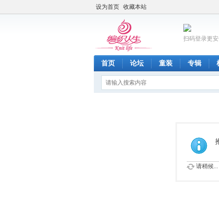
设为首页
收藏本站
扫码登录更安
首页
论坛
童装
专辑
请稍候...