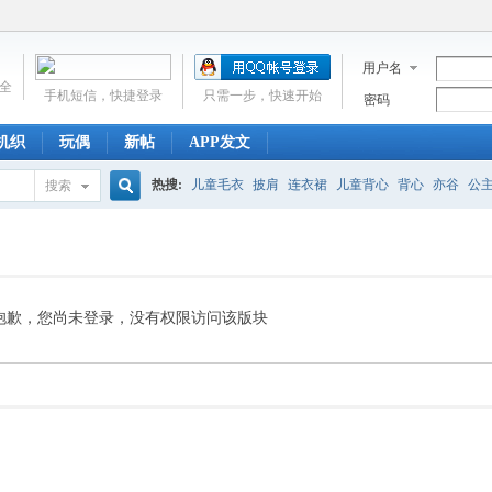
用户名
全
手机短信，快捷登录
只需一步，快速开始
密码
机织
玩偶
新帖
APP发文
热搜:
儿童毛衣
披肩
连衣裙
儿童背心
背心
亦谷
公
搜索
搜
吊带
小披肩
婴儿帽子
开衫
婴儿鞋
涟漪
巧手妈咪
索
抱歉，您尚未登录，没有权限访问该版块