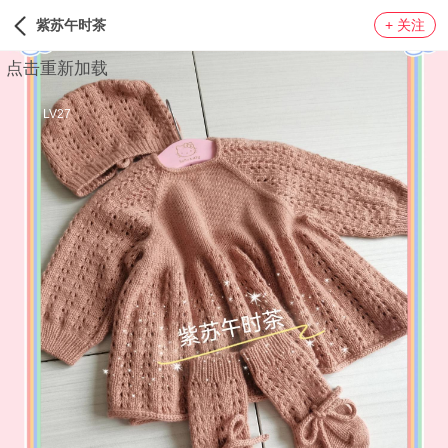
紫苏午时茶
+ 关注
点击重新加载
LV27