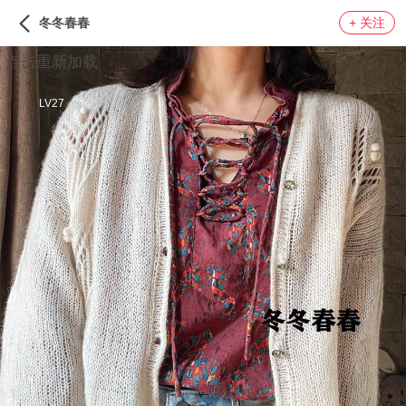
冬冬春春
+ 关注
点击重新加载
LV27