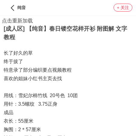
纯音
+ 关注
点击重新加载
[成人区] 【纯音】春日镂空花样开衫 附图解 文字
LV27
教程
长了好久的草
终于拔了
特意录了部分编织要点视频教程
喜欢的姐妹小红书主页去找
用线：雪妃尔棉竹线 20号色 10团
用针：3.5螺纹 3.75正身
成品
衣长：55厘米
胸围：2＊57厘米