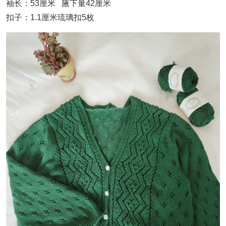
袖长：53厘米 腋下量42厘米
扣子：1.1厘米琉璃扣5枚