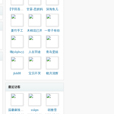
【宇田吾爱】
甘霖-思妍妈
深海鱼儿
夏竹手工
木棉花已开
一辈子有你
嗨(shjdwy)
人在羽途
青岛雯姐
jloh88
宝贝不哭
晓月清辉
最近访客
温馨麻辣妈妈
xxlqm
胡雅雪