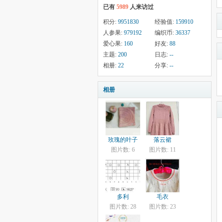
已有
5989
人来访过
积分:
9951830
经验值:
159910
人参果:
979192
编织币:
36337
爱心果:
160
好友:
88
主题:
200
日志:
--
相册:
22
分享:
--
相册
玫瑰的叶子
落云裙
图片数: 6
图片数: 11
多利
毛衣
图片数: 28
图片数: 23