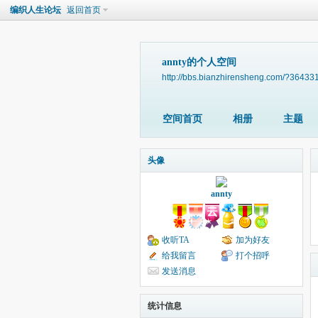
编织人生论坛
返回首页
annty的个人空间
http://bbs.bianzhirensheng.com/?36433
空间首页
相册
主题
头像
annty
收听TA
加为好友
给我留言
打个招呼
发送消息
统计信息