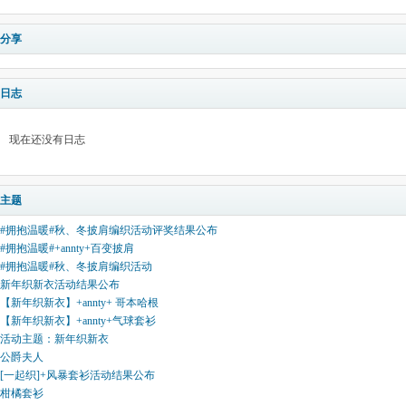
分享
日志
现在还没有日志
主题
#拥抱温暖#秋、冬披肩编织活动评奖结果公布
#拥抱温暖#+annty+百变披肩
#拥抱温暖#秋、冬披肩编织活动
新年织新衣活动结果公布
【新年织新衣】+annty+ 哥本哈根
【新年织新衣】+annty+气球套衫
活动主题：新年织新衣
公爵夫人
[一起织]+风暴套衫活动结果公布
柑橘套衫