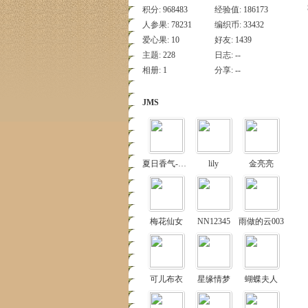
积分:
968483
经验值:
186173
人参果:
78231
编织币:
33432
爱心果:
10
好友:
1439
主题:
228
日志:
--
相册:
1
分享:
--
JMS
夏日香气-上海
lily
金亮亮
梅花仙女
NN12345
雨做的云003
可儿布衣
星缘情梦
蝴蝶夫人