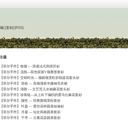
藏]
[复制]
[RSS]
主题
【菲尔手作】牧烟 --- 浪漫法式风情开衫
【菲尔手作】流线---双色双面V领廓形套衫
【菲尔手作】交错时光--- 烟囱领宽松折线提花套头衫
【菲尔手作】 琼枝 --- 高领溜肩羊腿袖毛衣裙
【菲尔手作】清朗 --- 文艺范儿水袖麻花套头衫
【菲尔手作】珍珠链---从上向下编织的爱马仕麻花套衫
【菲尔手作】 随性 --- 经典圆领宽松套衫
【菲尔手作】 叶盈 --- 蕾丝花样园肩短袖衫
【菲尔手作】 月凝 --- 仙女风格园肩套衫
【菲尔手作】 千寻 --- 云素花染园肩套衫